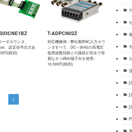
デ
S03CNE1BZ
T-ADPCN02Z
コーダカウンタ、
対応機種例：弊社製BNC入力カウ
zmax、設定信号出力あ
ンタすべて、DC～2kHzの高電圧
00円(税別)
低周波数回路との接続が安全で容
易なネジ締め端子台を使用、
16,500円(税別)
1