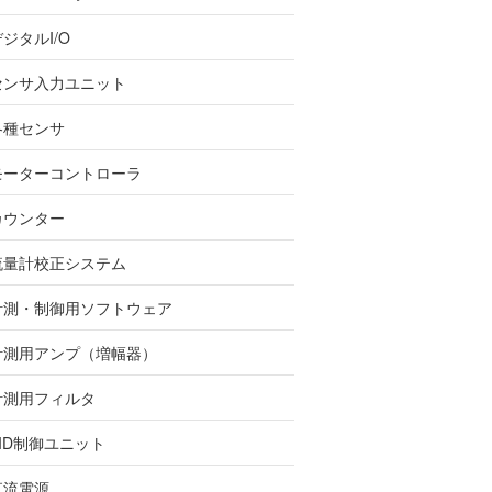
ジタルI/O
センサ入力ユニット
各種センサ
モーターコントローラ
カウンター
流量計校正システム
計測・制御用ソフトウェア
計測用アンプ（増幅器）
計測用フィルタ
PID制御ユニット
直流電源