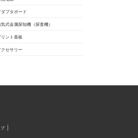
アダプタボード
磁気式金属探知機（探査機）
プリント基板
アクセサリー
ップ