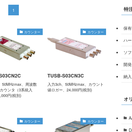
特
1
保有
カウンター
カウンター
ハー
ソフ
開発
S03CN2C
TUSB-S03CN3C
納入
、50MHzmax、周波数
入力3ch、50MHzmax、カウント
カウンタ（3系統入
値ロガー、24,000円(税別)
,000円(税別)
オ
カウンター
カウンター