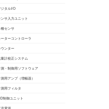
ジタルI/O
センサ入力ユニット
各種センサ
モーターコントローラ
カウンター
流量計校正システム
計測・制御用ソフトウェア
計測用アンプ（増幅器）
計測用フィルタ
PID制御ユニット
直流電源