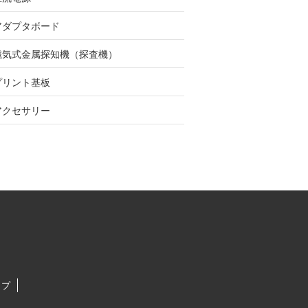
アダプタボード
磁気式金属探知機（探査機）
プリント基板
アクセサリー
ップ