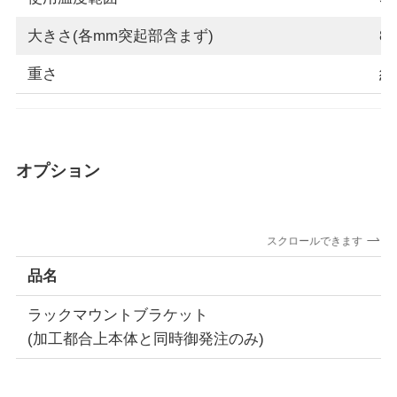
大きさ(各mm突起部含まず)
85
重さ
約4
オプション
スクロールできます
品名
ラックマウントブラケット
(加工都合上本体と同時御発注のみ)