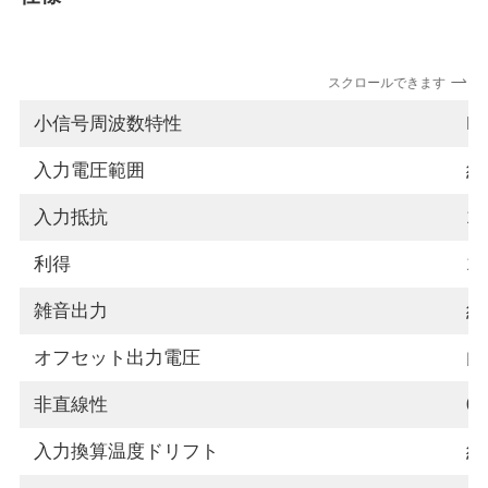
スクロールできます
小信号周波数特性
D
入力電圧範囲
約±
入力抵抗
1
利得
1
雑音出力
約
オフセット出力電圧
内
非直線性
0
入力換算温度ドリフト
約