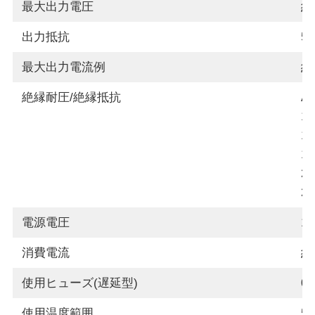
最大出力電圧
約
出力抵抗
5
最大出力電流例
約
絶縁耐圧/絶縁抵抗
A
1
1
1
2
2
電源電圧
1
消費電流
約0
使用ヒューズ(遅延型)
0.
使用温度範囲
5