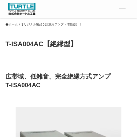
ホーム
オリジナル製品
計測用アンプ（増幅器）
T-ISA004AC【絶縁型】
広帯域、低雑音、完全絶縁方式アンプ
T-ISA004AC